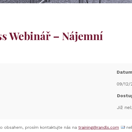
ss Webinář – Nájemní
Datu
09/12/
Dostu
Již nel
to obsahem, prosím kontaktujte nás na
training@randls.com
neb