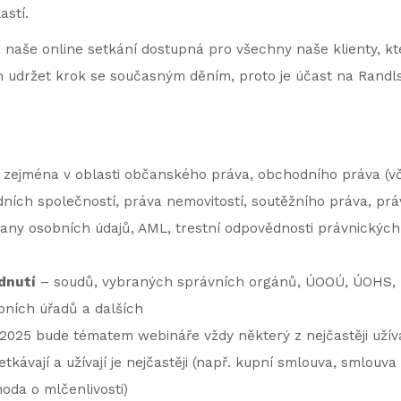
astí.
naše online setkání dostupná pro všechny naše klienty, kteř
en udržet krok se současným děním, proto je účast na Rand
zejména v oblasti občanského práva, obchodního práva (v
ích společností, práva nemovitostí, soutěžního práva, práv
any osobních údajů, AML, trestní odpovědnosti právnických
dnutí
– soudů, vybraných správních orgánů, ÚOOÚ, ÚOHS, 
bních úřadů a dalších
2025 bude tématem webináře vždy některý z nejčastěji užív
setkávají a užívají je nejčastěji (např. kupní smlouva, smlouva
oda o mlčenlivosti)