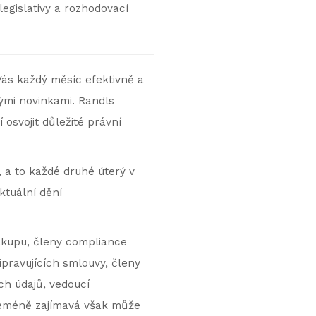
gislativy a rozhodovací
Vás každý měsíc efektivně a
ými novinkami. Randls
osvojit důležité právní
, a to každé druhé úterý v
ktuální dění
kupu, členy compliance
pravujících smlouvy, členy
ch údajů, vedoucí
Neméně zajímavá však může