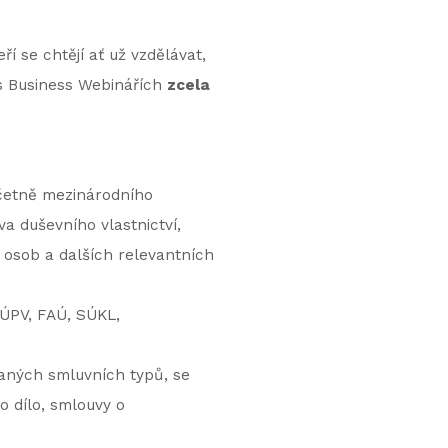
í se chtějí ať už vzdělávat,
ls Business Webinářích
zcela
četně mezinárodního
a duševního vlastnictví,
 osob a dalších relevantních
ÚPV, FAÚ, SÚKL,
aných smluvních typů, se
 o dílo, smlouvy o