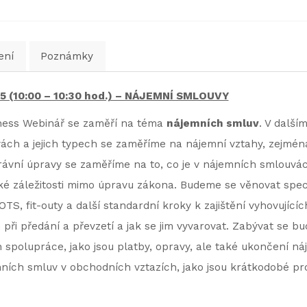
ení
Poznámky
025 (10:00 – 10:30 hod.) – NÁJEMNÍ SMLOUVY
iness Webinář se zaměří na téma
nájemních smluv
. V další
vách a jejich typech se zaměříme na nájemní vztahy, zejmén
ávní úpravy se zaměříme na to, co je v nájemních smlouvách
ické záležitosti mimo úpravu zákona. Budeme se věnovat spe
TS, fit-outy a další standardní kroky k zajištění vyhovujícíc
při předání a převzetí a jak se jim vyvarovat. Zabývat se 
spolupráce, jako jsou platby, opravy, ale také ukončení 
emních smluv v obchodních vztazích, jako jsou krátkodobé p