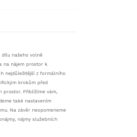
m dílu našeho volně
a na nájem prostor k
 nejdůležitější z formálního
cifickým krokům před
h prostor. Přiblížíme vám,
budeme také nastavením
nájmu. Na závěr neopomeneme
ronájmy, nájmy služebních