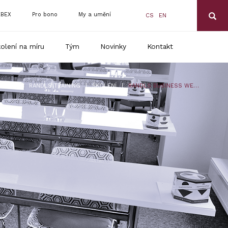
BEX
Pro bono
My a umění
CS
EN
olení na míru
Tým
Novinky
Kontakt
|
|
RANDLS TRAINING
ŠKOLENÍ
RANDLS BUSINESS WEBINÁŘ – NÁJEMNÍ SMLOUVY