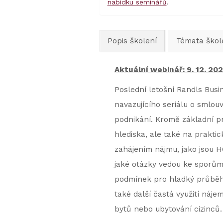
nabídku seminářů
.
Popis školení
Témata škol
Aktuální webinář: 9. 12. 2
Poslední letošní Randls Bus
navazujícího seriálu o smlou
podnikání. Kromě základní pr
hlediska, ale také na prakt
zahájením nájmu, jako jsou HO
jaké otázky vedou ke sporům 
podmínek pro hladký průběh 
také další častá využití náj
bytů nebo ubytování cizinců.