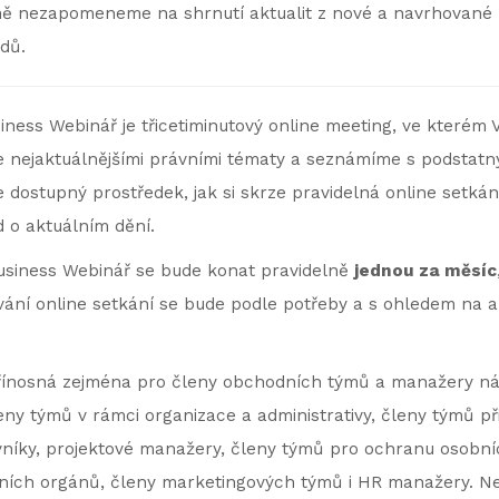
 nezapomeneme na shrnutí aktualit z nové a navrhované le
dů.
iness Webinář je třicetiminutový online meeting, ve kterém 
nejaktuálnějšími právními tématy a seznámíme s podstatn
dostupný prostředek, jak si skrze pravidelná online setkání 
d o aktuálním dění.
siness Webinář se bude konat pravidelně
jednou za měsíc
rvání online setkání se bude podle potřeby a s ohledem na a
ínosná zejména pro členy obchodních týmů a manažery ná
ny týmů v rámci organizace a administrativy, členy týmů při
vníky, projektové manažery, členy týmů pro ochranu osobní
rních orgánů, členy marketingových týmů i HR manažery. 