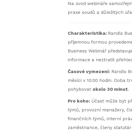
Na úvod webináře samozřejmě
praxe soudů a důležitých úřa
Charakteristika:
Randls Bus
příjemnou formou provedeme 
Business Webinář představuje 
informace a neztratit přehle
Časové vymezení:
Randls Bu
měsíci v 10:00 hodin. Doba t
pohybovat
okolo 30 minut
.
Pro koho:
Účast může být př
týmů, provozní manažery, čle
finančních týmů, interní prá
zaměstnance, členy statutá