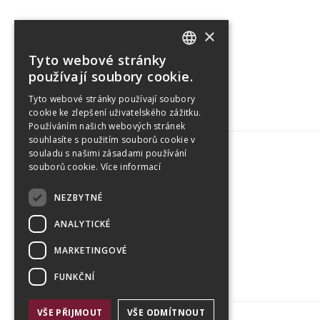
×
Tyto webové stránky
CZECH
používají soubory cookie.
ENGLISH
Tyto webové stránky používají soubory
cookie ke zlepšení uživatelského zážitku.
Používáním našich webových stránek
souhlasíte s použitím souborů cookie v
souladu s našimi zásadami používání
souborů cookie.
Více informací
Tetris Office Building
NEZBYTNÉ
Budějovická 1550/15a
CZ 140 00, Praha 4
ANALYTICKÉ
MARKETINGOVÉ
FUNKČNÍ
VŠE PŘIJMOUT
VŠE ODMÍTNOUT