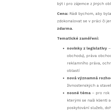
být i pro zájemce z jiných obl
Cena:
Rádi bychom, aby byla 
zdokonalovat se v práci či j
zdarma
.
Tematické zaměření:
novinky z legislativy
– 
obchodu), práva obchodn
reklamního práva, ochr
oblastí
nová významná rozho
živnostenských a stave
nosné téma
– pro rok 
kterými se naši klienti 
poskytování služeb, doh