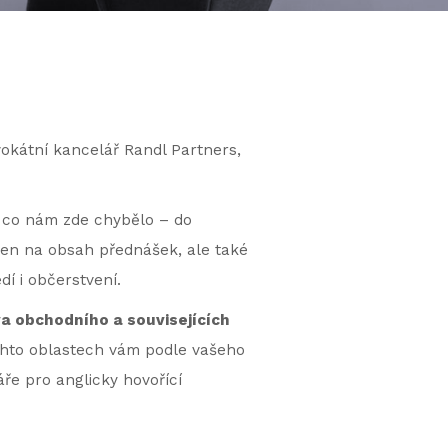
dvokátní kancelář Randl Partners,
o, co nám zde chybělo – do
jen na obsah přednášek, ale také
í i občerstvení.
va obchodního a souvisejících
ěchto oblastech vám podle vašeho
ře pro anglicky hovořící