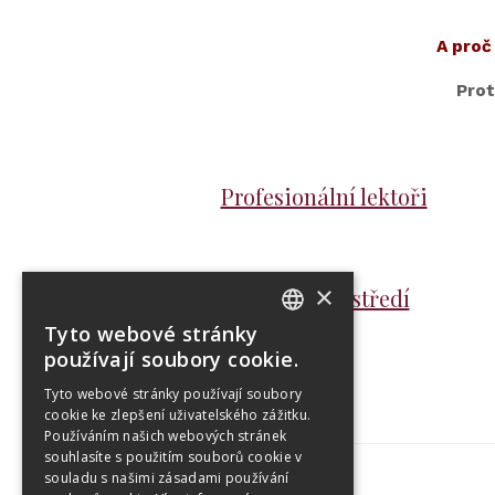
A proč
Prot
Profesionální lektoři
×
Příjemné prostředí
Tyto webové stránky
CZECH
používají soubory cookie.
ENGLISH
Tyto webové stránky používají soubory
cookie ke zlepšení uživatelského zážitku.
Používáním našich webových stránek
souhlasíte s použitím souborů cookie v
souladu s našimi zásadami používání