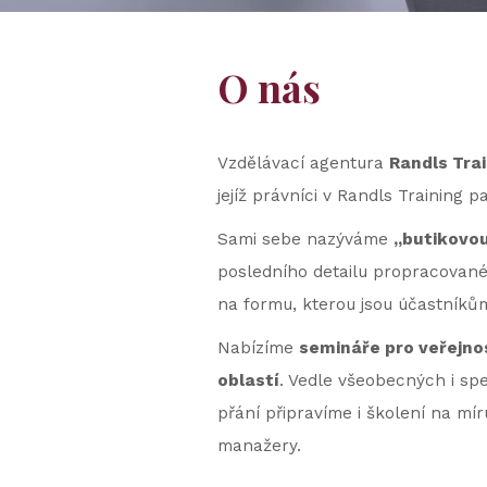
O nás
Vzdělávací agentura
Randls Trai
jejíž právníci v Randls Training p
Sami sebe nazýváme
„butikovou
posledního detailu propracované
na formu, kterou jsou účastníků
Nabízíme
semináře pro veřejnos
oblastí
. Vedle všeobecných i sp
přání připravíme i školení na mí
manažery.