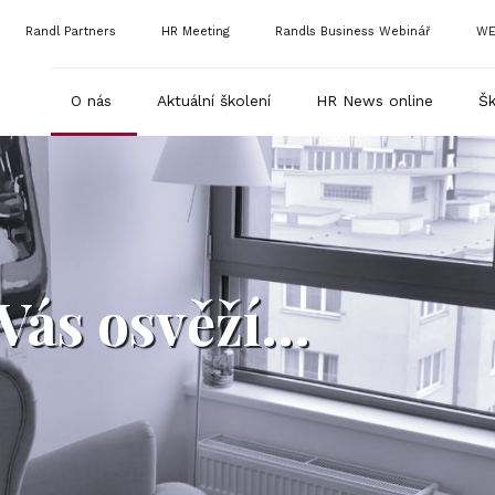
Randl Partners
HR Meeting
Randls Business Webinář
WE
O nás
Aktuální školení
HR News online
Šk
Vás osvěží...