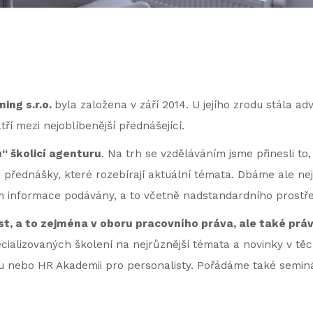
ning s.r.o.
byla založena v září 2014. U jejího zrodu stála a
atří mezi nejoblíbenější přednášející.
“ školicí agenturu
. Na trh se vzděláváním jsme přinesli t
 přednášky, které rozebírají aktuální témata. Dbáme ale ne
m informace podávány, a to včetně nadstandardního prostřed
t, a to zejména v oboru pracovního práva, ale také prá
ecializovaných školení na nejrůznější témata a novinky v t
ru nebo HR Akademii pro personalisty. Pořádáme také seminá