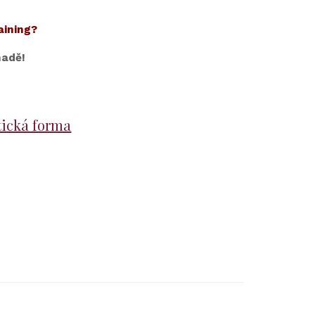
aining?
madě!
tická forma