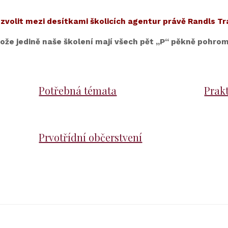
 zvolit mezi desítkami školicích agentur právě Randls Tr
ože jedině naše školení mají všech pět „P“ pěkně pohro
Potřebná témata
Prak
Prvotřídní občerstvení