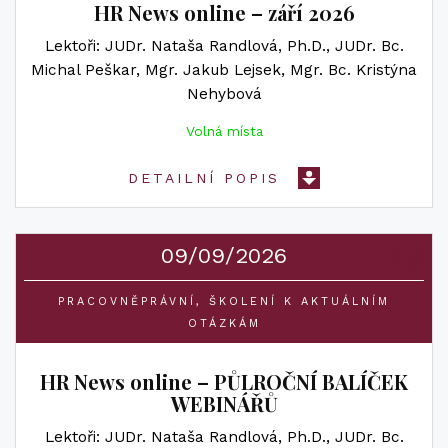
HR News online – září 2026
Lektoři
JUDr. Nataša Randlová, Ph.D.
JUDr. Bc.
Michal Peškar
Mgr. Jakub Lejsek
Mgr. Bc. Kristýna
Nehybová
Volná místa
DETAILNÍ POPIS
09/09/2026
PRACOVNĚPRÁVNÍ
ŠKOLENÍ K AKTUÁLNÍM
OTÁZKÁM
HR News online – PŮLROČNÍ BALÍČEK
WEBINÁŘŮ
Lektoři
JUDr. Nataša Randlová, Ph.D.
JUDr. Bc.