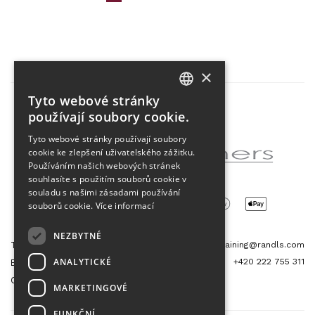
×
Tyto webové stránky
CZECH
používají soubory cookie.
Partner projektu
ENGLISH
Tyto webové stránky používají soubory
cookie ke zlepšení uživatelského zážitku.
Používáním našich webových stránek
souhlasíte s použitím souborů cookie v
souladu s našimi zásadami používání
souborů cookie.
Více informací
NEZBYTNÉ
Tetris Office Building
training@randls.com
ANALYTICKÉ
+420 222 755 311
Budějovická 1550/15a
CZ 140 00, Praha 4
MARKETINGOVÉ
FUNKČNÍ