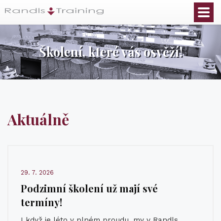
Školení, které vás osvěží!
Aktuálně
29. 7. 2026
Podzimní školení už mají své
termíny!
I když je léto v plném proudu, my v Randls