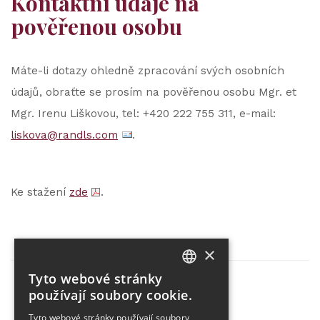
Kontaktní údaje na
pověřenou osobu
Máte-li dotazy ohledně zpracování svých osobních
údajů, obraťte se prosím na pověřenou osobu Mgr. et
Mgr. Irenu Liškovou, tel: +420 222 755 311, e-mail:
liskova@randls.com
.
Ke stažení
zde
.
×
Tyto webové stránky
CZECH
používají soubory cookie.
Partner projektu
ENGLISH
Tyto webové stránky používají soubory