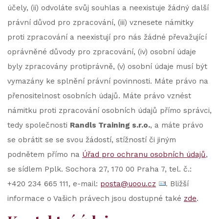
účely, (ii) odvoláte svůj souhlas a neexistuje žádný další
právní důvod pro zpracování, (iii) vznesete námitky
proti zpracování a neexistují pro nás žádné převažující
oprávněné důvody pro zpracování, (iv) osobní údaje
byly zpracovány protiprávně, (v) osobní údaje musí být
vymazány ke splnění právní povinnosti. Máte právo na
přenositelnost osobních údajů. Máte právo vznést
námitku proti zpracování osobních údajů přímo správci,
tedy společnosti
Randls Training s.r.o.
, a máte právo
se obrátit se se svou žádostí, stížností či jiným
podnětem přímo na
Úřad pro ochranu osobních údajů
,
se sídlem Pplk. Sochora 27, 170 00 Praha 7, tel. č.:
+420 234 665 111, e-mail:
posta@uoou.cz
. Bližší
informace o Vašich právech jsou dostupné také
zde
.