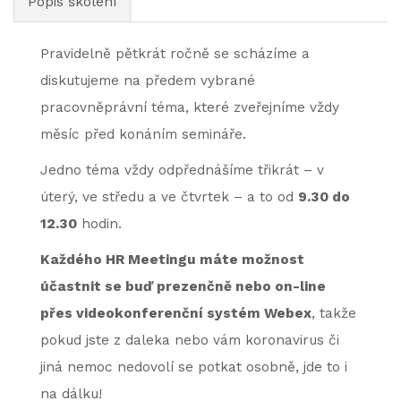
Popis školení
Pravidelně pětkrát ročně se scházíme a
diskutujeme na předem vybrané
pracovněprávní téma, které zveřejníme vždy
měsíc před konáním semináře.
Jedno téma vždy odpřednášíme třikrát – v
úterý, ve středu a ve čtvrtek – a to od
9.30 do
12.30
hodin.
Každého HR Meetingu máte možnost
účastnit se buď prezenčně nebo on-line
přes videokonferenční systém Webex
, takže
pokud jste z daleka nebo vám koronavirus či
jiná nemoc nedovolí se potkat osobně, jde to i
na dálku!