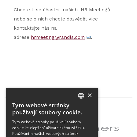
Chcete-li se účastnit našich HR Meetingů
nebo se o nich chcete dozvědět více
kontaktujte nás na
adrese
hrmeeting@randls.com
.
×
Tyto webové stránky
CZECH
používají soubory cookie.
Partner projektu
ENGLISH
Tyto webové stránky používají soubory
cookie ke zlepšení uživatelského zážitku.
Používáním našich webových stránek