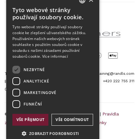
Tyto webové stránky
CZECH
používají soubory cookie.
Partner projektu
ENGLISH
Tyto webové stránky používají soubory
cookie ke zlepšení uživatelského zážitku.
Používáním našich webových stránek
souhlasíte s použitím souborů cookie v
souladu s našimi zásadami používání
souborů cookie.
Více informací
NEZBYTNÉ
Tetris Office Building
training@randls.com
ANALYTICKÉ
+420 222 755 311
Budějovická 1550/15a
CZ 140 00, Praha 4
MARKETINGOVÉ
FUNKČNÍ
© 2026 Randls Training |
Mapa stránek
|
RSS
|
Pravidla
VŠE PŘIJMOUT
VŠE ODMÍTNOUT
zpracování osobních údajů
|
Obchodní podmínky
ZOBRAZIT PODROBNOSTI