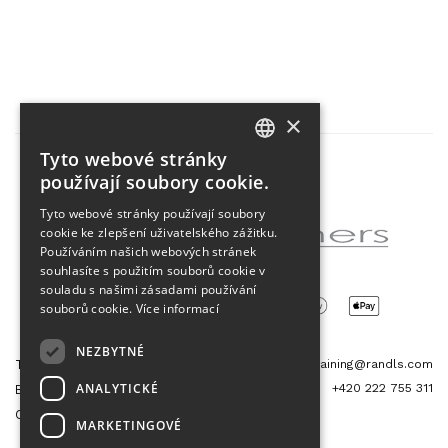
×
Tyto webové stránky
CZECH
používají soubory cookie.
Partner projektu
ENGLISH
Tyto webové stránky používají soubory
cookie ke zlepšení uživatelského zážitku.
Používáním našich webových stránek
souhlasíte s použitím souborů cookie v
souladu s našimi zásadami používání
souborů cookie.
Více informací
NEZBYTNÉ
Tetris Office Building
training@randls.com
ANALYTICKÉ
+420 222 755 311
Budějovická 1550/15a
CZ 140 00, Praha 4
MARKETINGOVÉ