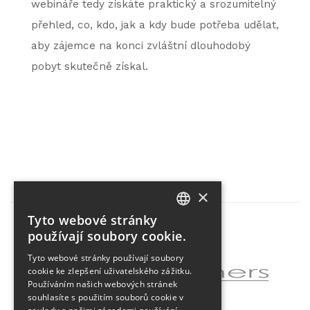
webináře tedy získáte praktický a srozumitelný
přehled, co, kdo, jak a kdy bude potřeba udělat,
aby zájemce na konci zvláštní dlouhodobý
pobyt skutečně získal.
×
Tyto webové stránky
CZECH
používají soubory cookie.
Partner projektu
ENGLISH
Tyto webové stránky používají soubory
cookie ke zlepšení uživatelského zážitku.
Používáním našich webových stránek
souhlasíte s použitím souborů cookie v