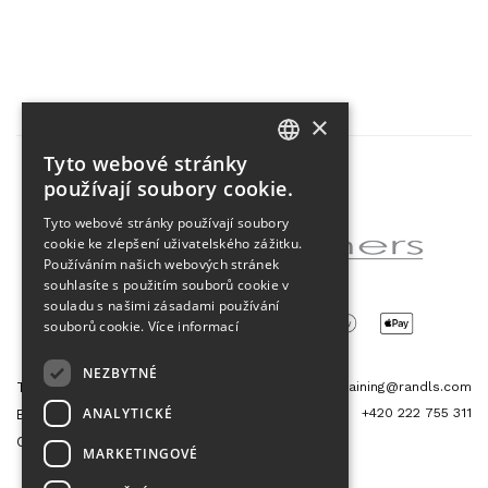
×
Tyto webové stránky
CZECH
používají soubory cookie.
Partner projektu
ENGLISH
Tyto webové stránky používají soubory
cookie ke zlepšení uživatelského zážitku.
Používáním našich webových stránek
souhlasíte s použitím souborů cookie v
souladu s našimi zásadami používání
souborů cookie.
Více informací
NEZBYTNÉ
Tetris Office Building
training@randls.com
ANALYTICKÉ
+420 222 755 311
Budějovická 1550/15a
CZ 140 00, Praha 4
MARKETINGOVÉ