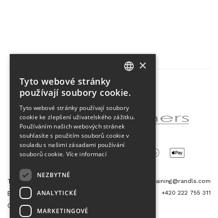
×
Tyto webové stránky
CZECH
používají soubory cookie.
Partner projektu
ENGLISH
Tyto webové stránky používají soubory
cookie ke zlepšení uživatelského zážitku.
Používáním našich webových stránek
souhlasíte s použitím souborů cookie v
souladu s našimi zásadami používání
souborů cookie.
Více informací
NEZBYTNÉ
Tetris Office Building
training@randls.com
ANALYTICKÉ
+420 222 755 311
Budějovická 1550/15a
CZ 140 00, Praha 4
MARKETINGOVÉ