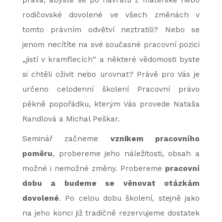
práva, abyste se po návratu z mateřské nebo
rodičovské dovolené ve všech změnách v
tomto právním odvětví neztratili? Nebo se
jenom necítíte na své současné pracovní pozici
„jistí v kramflecích“ a některé vědomosti byste
si chtěli oživit nebo urovnat? Právě pro Vás je
určeno celodenní školení Pracovní právo
pěkně popořádku, kterým Vás provede Nataša
Randlová a Michal Peškar.
Seminář začneme
vznikem pracovního
poměru
, probereme jeho náležitosti, obsah a
možné i nemožné změny. Probereme
pracovní
dobu a budeme se věnovat otázkám
dovolené
. Po celou dobu školení, stejně jako
na jeho konci již tradičně rezervujeme dostatek