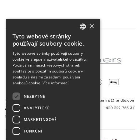
×
Tyto webové stránky
CZECH
používají soubory cookie.
Partner projektu
ENGLISH
Tyto webové stránky používají soubory
cookie ke zlepšení uživatelského zážitku.
Používáním našich webových stránek
souhlasíte s použitím souborů cookie v
souladu s našimi zásadami používání
souborů cookie.
Více informací
NEZBYTNÉ
Tetris Office Building
training@randls.com
ANALYTICKÉ
+420 222 755 311
Budějovická 1550/15a
CZ 140 00, Praha 4
MARKETINGOVÉ
FUNKČNÍ