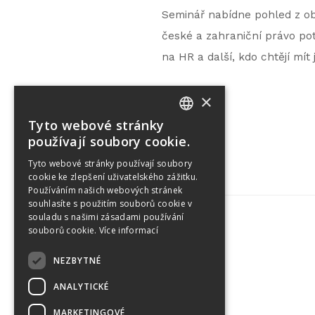
Seminář nabídne pohled z ob
české a zahraniční právo potk
na HR a další, kdo chtějí mít
×
Tyto webové stránky
CZECH
používají soubory cookie.
ENGLISH
Tyto webové stránky používají soubory
cookie ke zlepšení uživatelského zážitku.
Používáním našich webových stránek
souhlasíte s použitím souborů cookie v
souladu s našimi zásadami používání
souborů cookie.
Více informací
Tetris Office Building
NEZBYTNÉ
Budějovická 1550/15a
CZ 140 00, Praha 4
ANALYTICKÉ
MARKETINGOVÉ