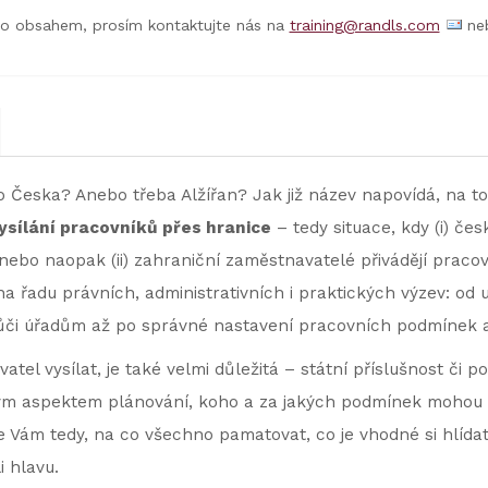
to obsahem, prosím kontaktujte nás na
training@randls.com
neb
eska? Anebo třeba Alžířan? Jak již název napovídá, na to
ysílání pracovníků přes hranice
– tedy situace, kdy (i) česk
ebo naopak (ii) zahraniční zaměstnavatelé přivádějí pracovn
 řadu právních, administrativních i praktických výzev: od 
i vůči úřadům až po správné nastavení pracovních podmínek
tel vysílat, je také velmi důležitá – státní příslušnost či 
ným aspektem plánování, koho a za jakých podmínek mohou 
e Vám tedy, na co všechno pamatovat, co je vhodné si hlídat 
i hlavu.