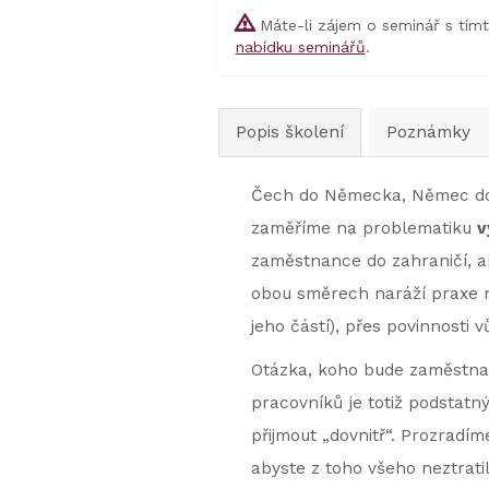
Máte-li zájem o seminář s tím
nabídku seminářů
.
Popis školení
Poznámky
Čech do Německa, Němec do Č
zaměříme na problematiku
v
zaměstnance do zahraničí, an
obou směrech naráží praxe na
jeho částí), přes povinnost
Otázka, koho bude zaměstnava
pracovníků je totiž podstat
přijmout „dovnitř“. Prozradím
abyste z toho všeho neztratil