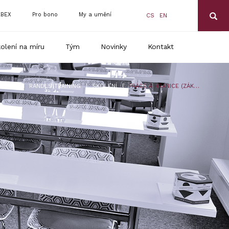
BEX
Pro bono
My a umění
CS
EN
olení na míru
Tým
Novinky
Kontakt
|
|
RANDLS TRAINING
ŠKOLENÍ
PRÁCE A HRANICE (ZÁKONA): Z ČR DO ZAHRANIČÍ A NAOPAK, VČETNĚ VYSÍLÁNÍ CIZINCŮ