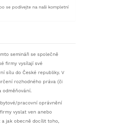
o se podívejte na naši kompletní
mto semináři se společně
é firmy vysílají své
í sílu do České republiky. V
určení rozhodného práva (či
 a odměňování.
pobytové/pracovní oprávnění
firmy vyslat ven anebo
a jak obecně docílit toho,