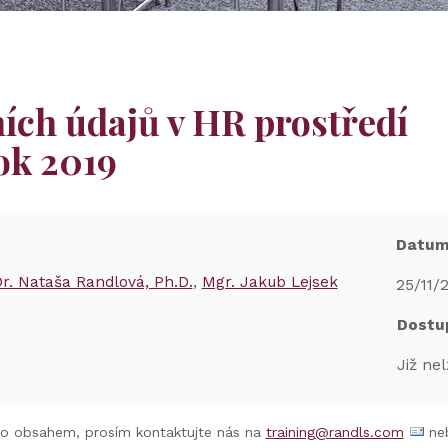
ch údajů v HR prostředí
rok 2019
Datu
r. Nataša Randlová, Ph.D.
Mgr. Jakub Lejsek
25/11/2
Dostu
Již nel
to obsahem, prosím kontaktujte nás na
training@randls.com
neb