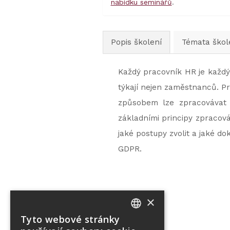
nabídku seminářů
.
Popis školení
Témata škol
Každý pracovník HR je každý 
týkají nejen zaměstnanců. Pr
způsobem lze zpracovávat 
základními principy zpracov
jaké postupy zvolit a jaké d
GDPR.
×
Tyto webové stránky
CZECH