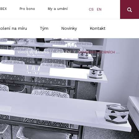
BEX
Pro bono
My a umění
CS
EN
olení na míru
Tým
Novinky
Kontakt
|
|
RANDLS TRAINING
ŠKOLENÍ
OCHRANA OSOBNÍCH ÚDAJŮ V HR PROSTŘEDÍ OD A DO Z PRO ROK 2019