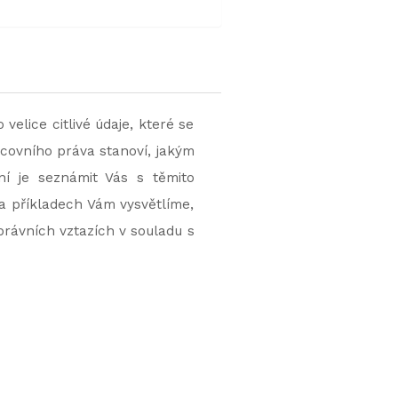
elice citlivé údaje, které se
acovního práva stanoví, jakým
í je seznámit Vás s těmito
a příkladech Vám vysvětlíme,
právních vztazích v souladu s