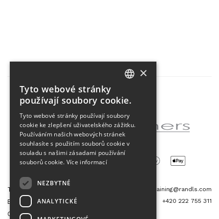
×
Tyto webové stránky
CZECH
používají soubory cookie.
Partner projektu
ENGLISH
Tyto webové stránky používají soubory
cookie ke zlepšení uživatelského zážitku.
Používáním našich webových stránek
souhlasíte s použitím souborů cookie v
souladu s našimi zásadami používání
souborů cookie.
Více informací
NEZBYTNÉ
Tetris Office Building
training@randls.com
ANALYTICKÉ
+420 222 755 311
Budějovická 1550/15a
CZ 140 00, Praha 4