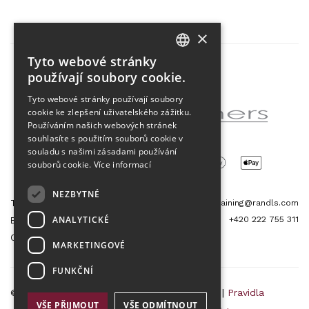
×
Tyto webové stránky
CZECH
používají soubory cookie.
Partner projektu
ENGLISH
Tyto webové stránky používají soubory
cookie ke zlepšení uživatelského zážitku.
Používáním našich webových stránek
souhlasíte s použitím souborů cookie v
souladu s našimi zásadami používání
souborů cookie.
Více informací
NEZBYTNÉ
Tetris Office Building
training@randls.com
ANALYTICKÉ
+420 222 755 311
Budějovická 1550/15a
CZ 140 00, Praha 4
MARKETINGOVÉ
FUNKČNÍ
© 2026 Randls Training |
Mapa stránek
|
RSS
|
Pravidla
VŠE PŘIJMOUT
VŠE ODMÍTNOUT