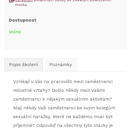
Cerebrum
podporující osoby se získaným poškozením
mozku.
Dostupnost
Volno
Popis školení
Poznámky
Vznikají u Vás na pracovišti mezi zaměstnanci
milostné vztahy? Došlo někdy mezi Vašimi
zaměstnanci k nějakým sexuálním aktivitám?
Mají někdy Vaši zaměstnanci ke svým kolegům
sexuální narážky, které ne každému musí být
příjemné? Odpověď na všechny tyto otázky je