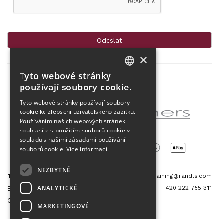
×
Tyto webové stránky
CZECH
používají soubory cookie.
Partner projektu
ENGLISH
Tyto webové stránky používají soubory
cookie ke zlepšení uživatelského zážitku.
Používáním našich webových stránek
souhlasíte s použitím souborů cookie v
souladu s našimi zásadami používání
souborů cookie.
Více informací
NEZBYTNÉ
Tetris Office Building
training@randls.com
ANALYTICKÉ
+420 222 755 311
Budějovická 1550/15a
CZ 140 00, Praha 4
MARKETINGOVÉ