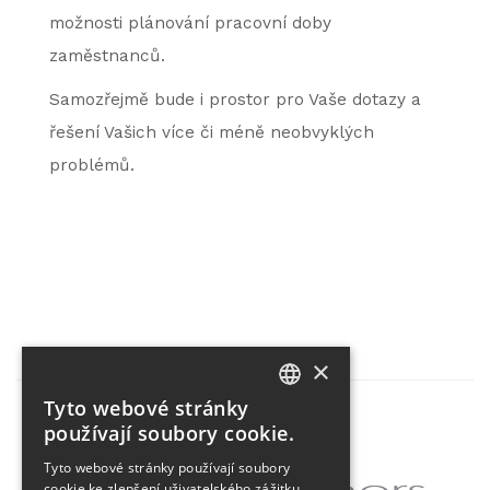
možnosti plánování pracovní doby
zaměstnanců.
Samozřejmě bude i prostor pro Vaše dotazy a
řešení Vašich více či méně neobvyklých
problémů.
×
Tyto webové stránky
CZECH
používají soubory cookie.
Partner projektu
ENGLISH
Tyto webové stránky používají soubory
cookie ke zlepšení uživatelského zážitku.