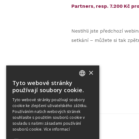
Partners, resp. 7.200 Kč pr
Nestihli jste předchozí webi
setkání – můžete si tak zpětn
×
Tyto webové stránky
CZECH
používají soubory cookie.
ENGLISH
Tyto webové stránky používají soubory
cookie ke zlepšení uživatelského zážitku.
Používáním našich webových stránek
souhlasíte s použitím souborů cookie v
souladu s našimi zásadami používání
souborů cookie.
Více informací
Tetris Office Building