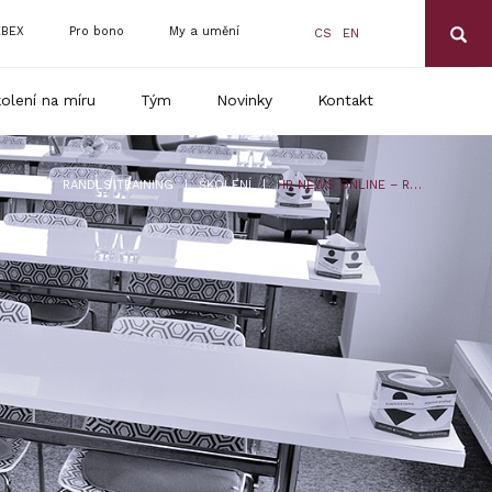
BEX
Pro bono
My a umění
CS
EN
olení na míru
Tým
Novinky
Kontakt
|
|
RANDLS TRAINING
ŠKOLENÍ
HR NEWS ONLINE – ROČNÍ BALÍČEK WEBINÁŘŮ