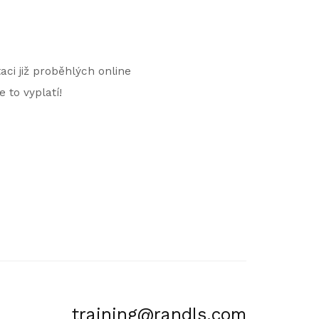
aci již proběhlých online
 to vyplatí!
training@randls.com