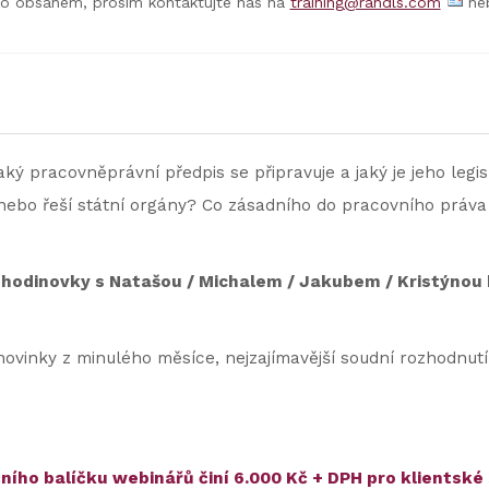
to obsahem, prosím kontaktujte nás na
training@randls.com
neb
aký pracovněprávní předpis se připravuje a jaký je jeho legis
nebo řeší státní orgány? Co zásadního do pracovního práva
hodinovky
s Natašou / Michalem / Jakubem / Kristýnou
vinky z minulého měsíce, nejzajímavější soudní rozhodnutí
čního balíčku webinářů činí 6.000 Kč + DPH pro klientské