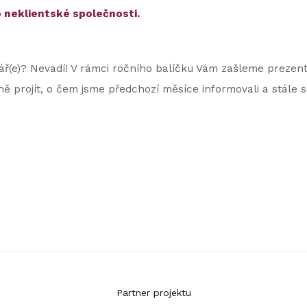
o neklientské společnosti.
nář(e)? Nevadí! V rámci ročního balíčku Vám zašleme prezent
ě projít, o čem jsme předchozí měsíce informovali a stále se
Partner projektu