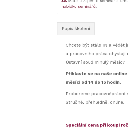
Máte-li zájem o seminář s tím
nabídku seminářů
.
Popis školení
Chcete být stále IN a vědět j
a pracovního práva chystají 
Ústavní soud minulý měsíc?
Přihlaste se na naše online
měsíci od 14 do 15 hodin.
Probereme pracovněprávní no
Stručně, přehledně, online.
Speciální cena při koupi ro