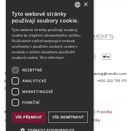
×
Tyto webové stránky
CZECH
používají soubory cookie.
Partner projektu
ENGLISH
Tyto webové stránky používají soubory
cookie ke zlepšení uživatelského zážitku.
Používáním našich webových stránek
souhlasíte s použitím souborů cookie v
souladu s našimi zásadami používání
souborů cookie.
Více informací
NEZBYTNÉ
Tetris Office Building
training@randls.com
ANALYTICKÉ
+420 222 755 311
Budějovická 1550/15a
CZ 140 00, Praha 4
MARKETINGOVÉ
FUNKČNÍ
© 2026 Randls Training |
Mapa stránek
|
RSS
|
Pravidla
VŠE PŘIJMOUT
VŠE ODMÍTNOUT
zpracování osobních údajů
|
Obchodní podmínky
ZOBRAZIT PODROBNOSTI