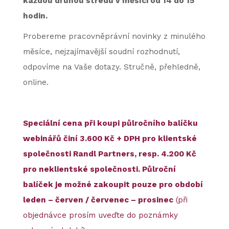
každou druhou středu v měsíci od 14 do 15
hodin.
Probereme pracovněprávní novinky z minulého
měsíce, nejzajímavější soudní rozhodnutí,
odpovíme na Vaše dotazy. Stručně, přehledně,
online.
Speciální cena při koupi půlročního balíčku
webinářů činí 3.600 Kč + DPH pro klientské
společnosti Randl Partners, resp. 4.200 Kč
pro neklientské společnosti. Půlroční
balíček je možné zakoupit pouze pro období
leden – červen / červenec – prosinec
(při
objednávce prosím uveďte do poznámky