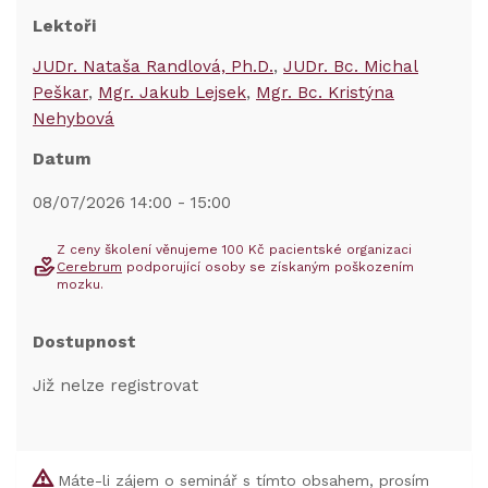
Lektoři
JUDr. Nataša Randlová, Ph.D.
JUDr. Bc. Michal
Peškar
Mgr. Jakub Lejsek
Mgr. Bc. Kristýna
Nehybová
Datum
08/07/2026 14:00 - 15:00
Z ceny školení věnujeme 100 Kč pacientské organizaci
Cerebrum
podporující osoby se získaným poškozením
mozku.
Dostupnost
Již nelze registrovat
Máte-li zájem o seminář s tímto obsahem, prosím