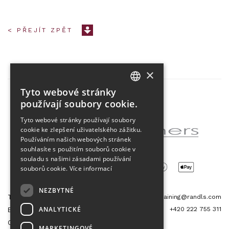
< PŘEJÍT ZPĚT
×
Tyto webové stránky
CZECH
používají soubory cookie.
Partner projektu
ENGLISH
Tyto webové stránky používají soubory
cookie ke zlepšení uživatelského zážitku.
Používáním našich webových stránek
souhlasíte s použitím souborů cookie v
souladu s našimi zásadami používání
souborů cookie.
Více informací
NEZBYTNÉ
Tetris Office Building
training@randls.com
ANALYTICKÉ
+420 222 755 311
Budějovická 1550/15a
CZ 140 00, Praha 4
MARKETINGOVÉ