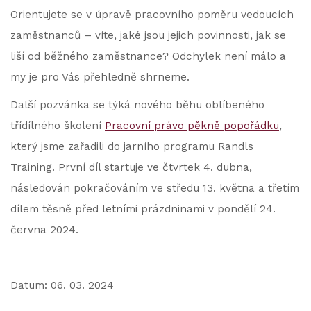
Orientujete se v úpravě pracovního poměru vedoucích
zaměstnanců – víte, jaké jsou jejich povinnosti, jak se
liší od běžného zaměstnance? Odchylek není málo a
my je pro Vás přehledně shrneme.
Další pozvánka se týká nového běhu oblíbeného
třídílného školení
Pracovní právo pěkně popořádku
,
který jsme zařadili do jarního programu Randls
Training. První díl startuje ve čtvrtek 4. dubna,
následován pokračováním ve středu 13. května a třetím
dílem těsně před letními prázdninami v pondělí 24.
června 2024.
Datum: 06. 03. 2024