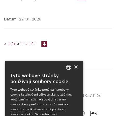
Datum: 27. 01. 2026
< PŘEJÍT ZPĚT
×
Tyto webové stránky
CZECH
používají soubory cookie.
Partner projektu
ENGLISH
Tyto webové stránky používají soubory
cookie ke zlepšení uživatelského zážitku.
Používáním našich webových stránek
souhlasíte s použitím souborů cookie v
souladu s našimi zásadami používání
souborů cookie.
Více informací