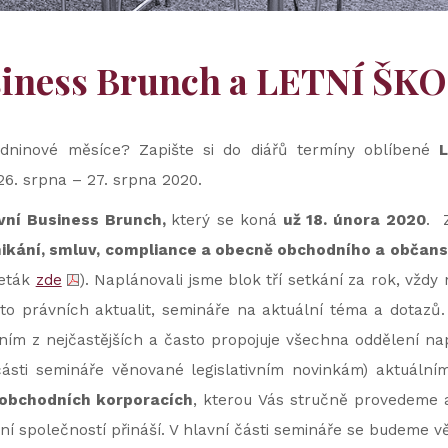
siness Brunch a LETNÍ ŠK
dninové měsíce? Zapište si do diářů termíny oblíbené
6. srpna – 27. srpna 2020.
vní Business Brunch,
který se koná
už 18. února 2020
. 
nikání, smluv, compliance a obecně obchodního a občan
leták
zde
). Naplánovali jsme blok tří setkání za rok, vžd
a to právních aktualit, semináře na aktuální téma a dotazů
edním z nejčastějších a často propojuje všechna oddělení n
části semináře věnované legislativním novinkám) aktuální
 obchodních korporacích
, kterou Vás stručně provedeme a
í společností přináší. V hlavní části semináře se budeme v