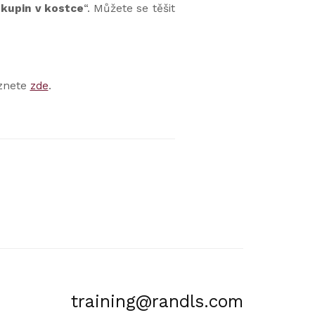
skupin v kostce
“. Můžete se těšit
eznete
zde
.
training@randls.com