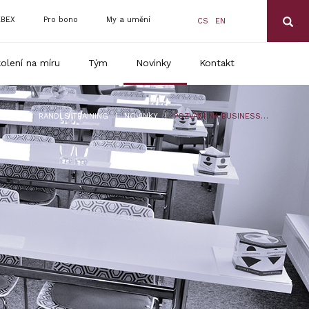
BEX
Pro bono
My a umění
CS
EN
olení na míru
Tým
Novinky
Kontakt
|
|
RANDLS TRAINING
NOVINKY
POZVÁNÍ NA BUSINESS BRUNCH A LETNÍ ŠKOLU 2020