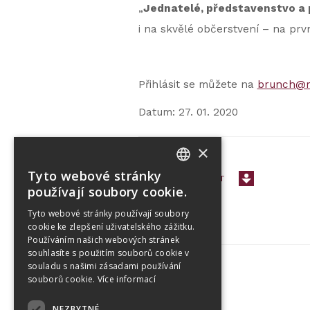
„
Jednatelé, představenstvo a 
i na skvělé občerstvení – na prv
Přihlásit se můžete na
brunch@r
Datum: 27. 01. 2020
×
Tyto webové stránky
< PŘEJÍT ZPĚT
CZECH
používají soubory cookie.
ENGLISH
Tyto webové stránky používají soubory
cookie ke zlepšení uživatelského zážitku.
Používáním našich webových stránek
souhlasíte s použitím souborů cookie v
souladu s našimi zásadami používání
souborů cookie.
Více informací
Tetris Office Building
NEZBYTNÉ