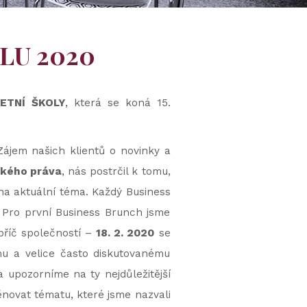
OLU 2020
LETNÍ ŠKOLY
, která se koná 15.
Zájem našich klientů o novinky a
ského práva
, nás postrčil k tomu,
y na aktuální téma. Každý Business
. Pro první Business Brunch jsme
apříč společností –
18. 2. 2020
se
mu a velice často diskutovanému
 upozorníme na ty nejdůležitější
ěnovat tématu, které jsme nazvali