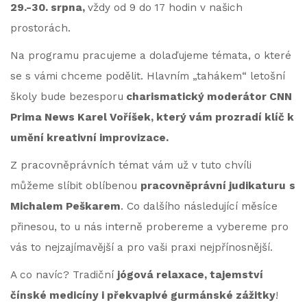
29.-30. srpna,
vždy od 9 do 17 hodin v našich
prostorách.
Na programu pracujeme a dolaďujeme témata, o které
se s vámi chceme podělit. Hlavním „tahákem“ letošní
školy bude bezesporu
charismatický moderátor CNN
Prima News Karel Voříšek, který vám prozradí klíč k
umění kreativní improvizace.
Z pracovněprávních témat vám už v tuto chvíli
můžeme slíbit oblíbenou
pracovněprávní judikaturu
s
Michalem Peškarem
. Co dalšího následující měsíce
přinesou, to u nás interně probereme a vybereme pro
vás to nejzajímavější a pro vaši praxi nejpřínosnější.
A co navíc? Tradiční
jógová relaxace, tajemství
čínské medicíny i překvapivé gurmánské zážitky
!