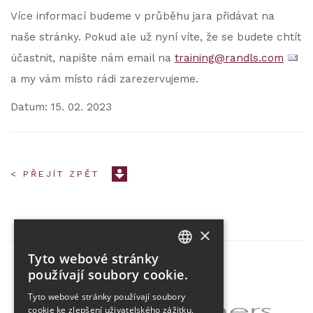
Více informací budeme v průběhu jara přidávat na
naše stránky. Pokud ale už nyní víte, že se budete chtít
účastnit, napište nám email na
training@randls.com
a my vám místo rádi zarezervujeme.
Datum: 15. 02. 2023
< PŘEJÍT ZPĚT
×
Tyto webové stránky
CZECH
používají soubory cookie.
Partner projektu
ENGLISH
Tyto webové stránky používají soubory
cookie ke zlepšení uživatelského zážitku.