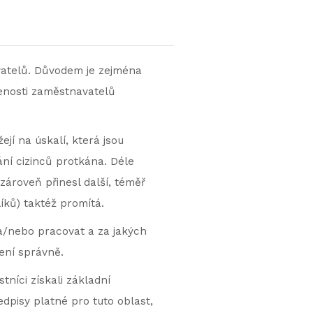
vatelů. Důvodem je zejména
enosti zaměstnavatelů
jí na úskalí, která jsou
ní cizinců protkána. Déle
 zároveň přinesl další, téměř
íků) taktéž promítá.
a/nebo pracovat a za jakých
ení správně.
tníci získali základní
edpisy platné pro tuto oblast,