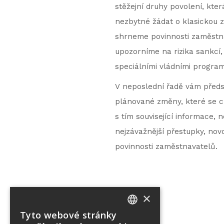
stěžejní druhy povolení, která
nezbytné žádat o klasickou z
shrneme povinnosti zaměstnav
upozorníme na rizika sankcí,
speciálními vládními progra
V neposlední řadě vám předst
plánované změny, které se ch
s tím související informace,
nejzávažnější přestupky, nov
povinnosti zaměstnavatelů.
×
Tyto webové stránky
CZECH