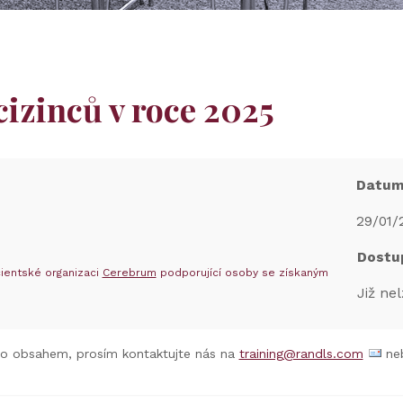
izinců v roce 2025
Datu
29/01/
Dostu
ientské organizaci
Cerebrum
podporující osoby se získaným
Již nel
to obsahem, prosím kontaktujte nás na
training@randls.com
neb