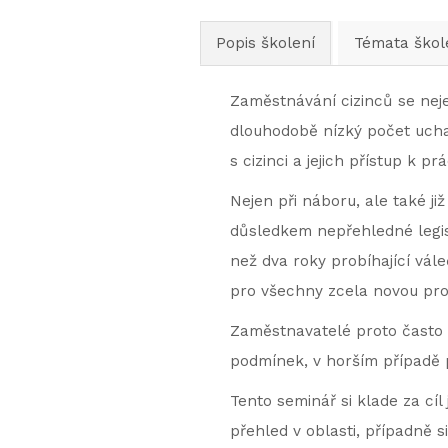
Popis školení
Témata škol
Zaměstnávání cizinců se nej
dlouhodobě nízký počet ucha
s cizinci a jejich přístup k prá
Nejen při náboru, ale také ji
důsledkem nepřehledné legisl
než dva roky probíhající váleč
pro všechny zcela novou prob
Zaměstnavatelé proto často 
podmínek, v horším případě p
Tento seminář si klade za cíl
přehled v oblasti, případně s