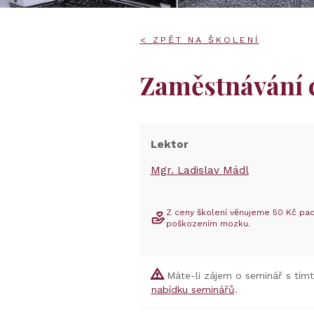
< ZPĚT NA ŠKOLENÍ
Zaměstnávání c
Lektor
Mgr. Ladislav Mádl
Z ceny školení věnujeme 50 Kč pac
poškozením mozku.
Máte-li zájem o seminář s tím
nabídku seminářů
.