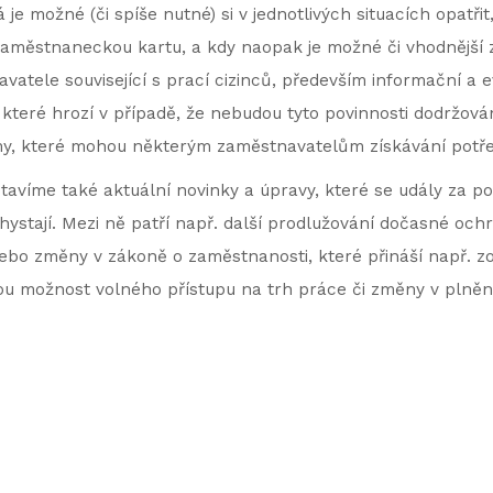
 je možné (či spíše nutné) si v jednotlivých situacích opatřit
aměstnaneckou kartu, a kdy naopak je možné či vhodnější zv
atele související s prací cizinců, především informační a e
 které hrozí v případě, že nebudou tyto povinnosti dodržov
my, které mohou některým zaměstnavatelům získávání potře
avíme také aktuální novinky a úpravy, které se udály za pos
ystají. Mezi ně patří např. další prodlužování dočasné och
 nebo změny v zákoně o zaměstnanosti, které přináší např. zo
ou možnost volného přístupu na trh práce či změny v plněn