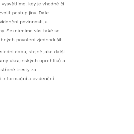
, vysvětlíme, kdy je vhodné či
olit postup jiný. Dále
videnční povinnosti, a
ány. Seznámíme vás také se
bných povolení zjednodušit.
lední dobu, stejně jako další
rany ukrajinských uprchlíků a
střené tresty za
í informační a evidenční