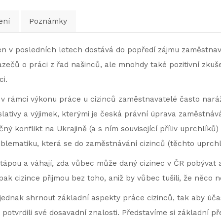
ení
Poznámky
en v posledních letech dostává do popředí zájmu zaměstna
zečů o práci z řad našinců, ale mnohdy také pozitivní zkuš
ci.
ž v rámci výkonu práce u cizinců zaměstnavatelé často naráže
ativy a výjimek, kterými je česká právní úprava zaměstnává
ný konflikt na Ukrajině (a s ním související příliv uprchlíků)
lematiku, která se do zaměstnávání cizinců (těchto uprchl
tápou a váhají, zda vůbec může daný cizinec v ČR pobývat 
ak cizince přijmou bez toho, aniž by vůbec tušili, že něco n
 jednak shrnout základní aspekty práce cizinců, tak aby účas
i potvrdili své dosavadní znalosti. Představíme si základní př