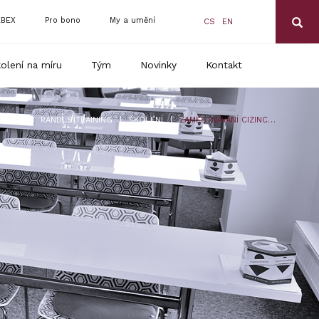
BEX
Pro bono
My a umění
CS
EN
olení na míru
Tým
Novinky
Kontakt
|
|
RANDLS TRAINING
ŠKOLENÍ
ZAMĚSTNÁVÁNÍ CIZINCŮ V ROCE 2025