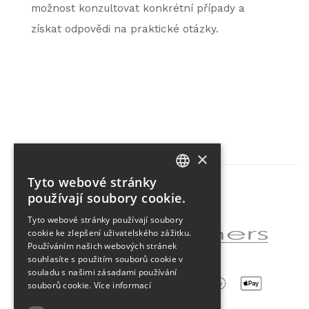
možnost konzultovat konkrétní případy a
získat odpovědi na praktické otázky.
×
Tyto webové stránky
CZECH
používají soubory cookie.
Partner projektu
ENGLISH
Tyto webové stránky používají soubory
cookie ke zlepšení uživatelského zážitku.
Používáním našich webových stránek
souhlasíte s použitím souborů cookie v
souladu s našimi zásadami používání
souborů cookie.
Více informací