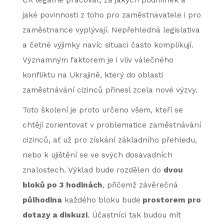
ČR legálně pracovat, za jakých podmínek a
jaké povinnosti z toho pro zaměstnavatele i pro
zaměstnance vyplývají. Nepřehledná legislativa
a četné výjimky navíc situaci často komplikují.
Významným faktorem je i vliv válečného
konfliktu na Ukrajině, který do oblasti
zaměstnávání cizinců přinesl zcela nové výzvy.
Toto školení je proto určeno všem, kteří se
chtějí zorientovat v problematice zaměstnávání
cizinců, ať už pro získání základního přehledu,
nebo k ujištění se ve svých dosavadních
znalostech. Výklad bude rozdělen do
dvou
bloků po 3 hodinách
, přičemž závěrečná
půlhodina
každého bloku bude
prostorem pro
dotazy a diskuzi
. Účastníci tak budou mít