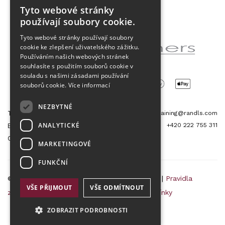
Tyto webové stránky
CZECH
používají soubory cookie.
Partner projektu
ENGLISH
Tyto webové stránky používají soubory
cookie ke zlepšení uživatelského zážitku.
Používáním našich webových stránek
souhlasíte s použitím souborů cookie v
souladu s našimi zásadami používání
souborů cookie.
Více informací
NEZBYTNÉ
Tetris Office Building
training@randls.com
ANALYTICKÉ
+420 222 755 311
Budějovická 1550/15a
CZ 140 00, Praha 4
MARKETINGOVÉ
FUNKČNÍ
© 2026 Randls Training |
Mapa stránek
|
RSS
|
Pravidla
VŠE PŘIJMOUT
VŠE ODMÍTNOUT
zpracování osobních údajů
|
Obchodní podmínky
ZOBRAZIT PODROBNOSTI