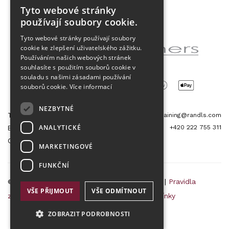
Tyto webové stránky
CZECH
používají soubory cookie.
Partner projektu
ENGLISH
Tyto webové stránky používají soubory
cookie ke zlepšení uživatelského zážitku.
Používáním našich webových stránek
souhlasíte s použitím souborů cookie v
souladu s našimi zásadami používání
souborů cookie.
Více informací
NEZBYTNÉ
Tetris Office Building
training@randls.com
ANALYTICKÉ
+420 222 755 311
Budějovická 1550/15a
CZ 140 00, Praha 4
MARKETINGOVÉ
FUNKČNÍ
© 2026 Randls Training |
Mapa stránek
|
RSS
|
Pravidla
VŠE PŘIJMOUT
VŠE ODMÍTNOUT
zpracování osobních údajů
|
Obchodní podmínky
ZOBRAZIT PODROBNOSTI