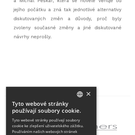
a Michal Peškar, která se novele věnuje od
jejího počátku a zná tak jednotlivé alternativy
diskutovaných změn a důvody, proč byly
zvoleny současné změny a jiné diskutované
návrhy neprošly.
×
Tyto webové stránky
CZECH
používají soubory cookie.
Partner projektu
ENGLISH
Tyto webové stránky používají soubory
cookie ke zlepšení uživatelského zážitku.
Používáním našich webových stránek