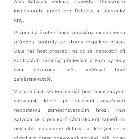
Aleš Kalvoda, vedoucí inspektor Oblastního
inspektorátu práce pro Ústecký a Liberecký
kraj.
První část školení bude věnována modelovému
průběhu kontroly ze strany inspekce práce.
Dále náš host prozradí, na co se inspektoři při
kontrolách zaměřují především a kam by tedy
svou pozornost měli směřovat také
zaměstnavatelé.
V druhé části školení se náš host bude zabývat
sankcemi, které při objevení závažných
nedostatků zaměstnavatelům hrozí. Pan
Kalvoda se v poslední části školení zaměří na
nejčastěji pokládané dotazy, se kterými se v
rámci své praxe opakovaně setkává. Měl by se