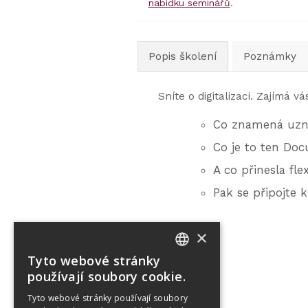
nabídku seminářů
.
Popis školení
Poznámky
Sníte o digitalizaci. Zajímá v
Co znamená uzná
Co je to ten Doc
A co přinesla fle
Pak se připojte 
×
Tyto webové stránky
CZECH
používají soubory cookie.
ENGLISH
Tyto webové stránky používají soubory