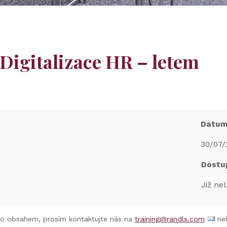
 Digitalizace HR – letem
Datu
30/07/
Dostu
Již nel
to obsahem, prosím kontaktujte nás na
training@randls.com
neb