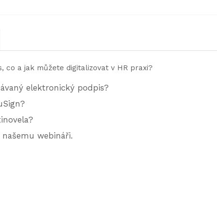
ás, co a jak můžete digitalizovat v HR praxi?
vaný elektronický podpis?
uSign?
xinovela?
k našemu webináři.