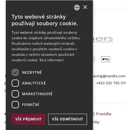
×
Tyto webové stránky
CZECH
používají soubory cookie.
Partner projektu
ENGLISH
Tyto webové stránky používají soubory
cookie ke zlepšení uživatelského zážitku.
Používáním našich webových stránek
souhlasíte s použitím souborů cookie v
souladu s našimi zásadami používání
souborů cookie.
Více informací
NEZBYTNÉ
Tetris Office Building
training@randls.com
ANALYTICKÉ
+420 222 755 311
Budějovická 1550/15a
CZ 140 00, Praha 4
MARKETINGOVÉ
FUNKČNÍ
© 2026 Randls Training |
Mapa stránek
|
RSS
|
Pravidla
VŠE PŘIJMOUT
VŠE ODMÍTNOUT
zpracování osobních údajů
|
Obchodní podmínky