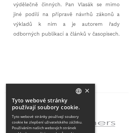
výdělečně činných. Pan Vlasák se mimo
jiné podílí na přípravě návrhů zákonů a
výkladů k nim a je autorem řady
odborných publikací a článků v časopisech.
×
Tyto webové stránky
CZECH
používají soubory cookie.
Partner projektu
ENGLISH
Tyto webové stránky používají soubory
cookie ke zlepšení uživatelského zážitku.
Používáním našich webových stránek