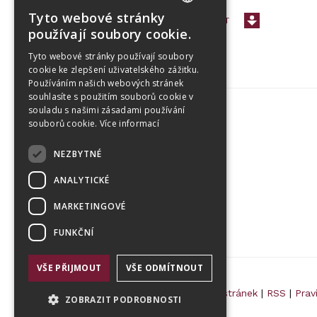
Tyto webové stránky
< PŘEJÍT ZPĚT
CZECH
používají soubory cookie.
ENGLISH
Tyto webové stránky používají soubory
cookie ke zlepšení uživatelského zážitku.
Používáním našich webových stránek
souhlasíte s použitím souborů cookie v
souladu s našimi zásadami používání
souborů cookie.
Více informací
Tetris Office Building
NEZBYTNÉ
Budějovická 1550/15a
CZ 140 00, Praha 4
ANALYTICKÉ
MARKETINGOVÉ
FUNKČNÍ
VŠE PŘIJMOUT
VŠE ODMÍTNOUT
© 2026 Randls Training |
Mapa stránek
|
RSS
|
Prav
ZOBRAZIT PODROBNOSTI