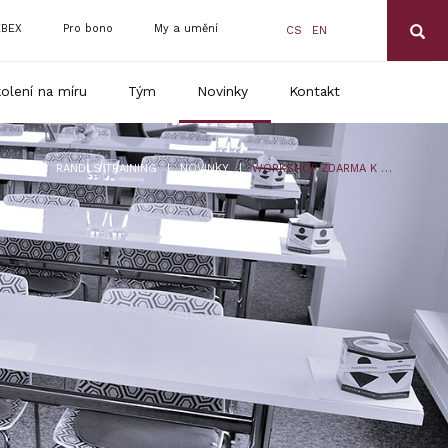
BEX
Pro bono
My a umění
CS
EN
olení na míru
Tým
Novinky
Kontakt
|
|
RANDLS TRAINING
NOVINKY
WORKSHOP ZDARMA K TÉMATU TRANSPARENTNÍHO ODMĚŇOVÁNÍ