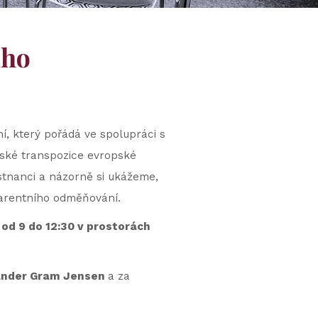
ího
 který pořádá ve spolupráci s
eské transpozice evropské
stnanci a názorně si ukážeme,
sparentního odměňování.
 od 9 do 12:30 v prostorách
ander Gram Jensen
a za