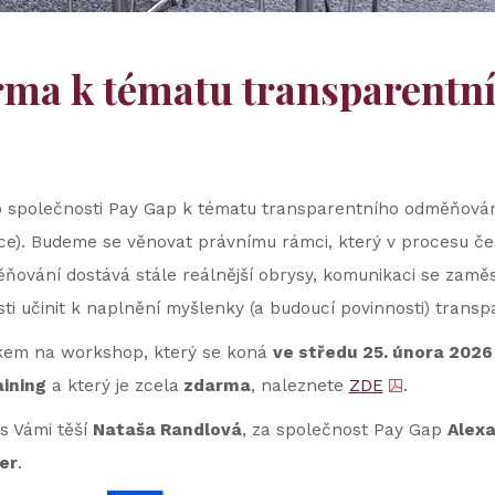
ma k tématu transparentn
společnosti Pay Gap k tématu transparentního odměňování,
yce). Budeme se věnovat právnímu rámci, který v procesu č
ování dostává stále reálnější obrysy, komunikaci se zamě
sti učinit k naplnění myšlenky (a budoucí povinnosti) tran
ikem na workshop, který se koná
ve středu 25. února 2026
aining
a který je zcela
zdarma
, naleznete
ZDE
.
s Vámi těší
Nataša Randlová
, za společnost Pay Gap
Alex
er
.