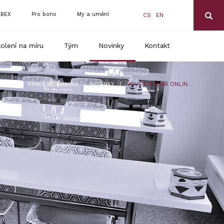
BEX
Pro bono
My a umění
CS
EN
olení na míru
Tým
Novinky
Kontakt
|
|
RANDLS TRAINING
NOVINKY
NOVÝ SEMINÁŘ ONLINE: KORONAVIRUS 3 – PROGRAM ANTIVIRUS