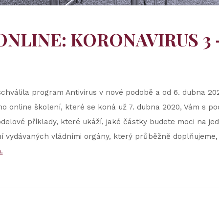
 ONLINE: KORONAVIRUS 3 
 schválila program Antivirus v nové podobě a od 6. dubna 2
ího online školení, které se koná už 7. dubna 2020, Vám s 
lové příklady, které ukáží, jaké částky budete moci na je
í vydávaných vládními orgány, který průběžně doplňujeme, 
.