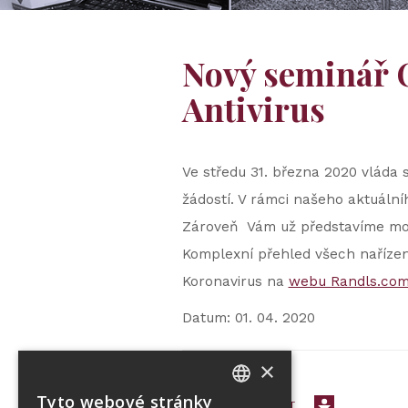
Nový seminář
Antivirus
Ve středu 31. března 2020 vláda
žádostí. V rámci našeho aktuáln
Zároveň Vám už představíme mode
Komplexní přehled všech nařízen
Koronavirus na
webu Randls.com
Datum: 01. 04. 2020
×
Tyto webové stránky
< PŘEJÍT ZPĚT
CZECH