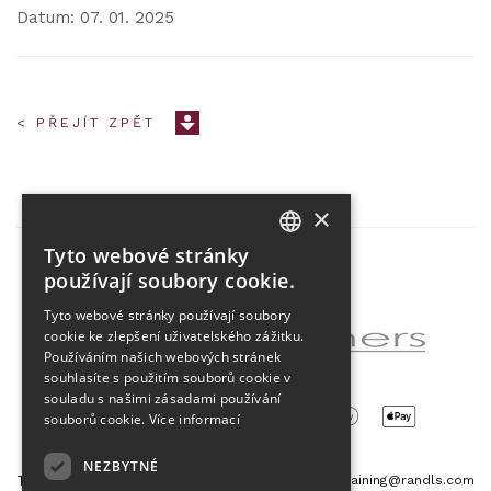
Datum: 07. 01. 2025
< PŘEJÍT ZPĚT
×
Tyto webové stránky
CZECH
používají soubory cookie.
Partner projektu
ENGLISH
Tyto webové stránky používají soubory
cookie ke zlepšení uživatelského zážitku.
Používáním našich webových stránek
souhlasíte s použitím souborů cookie v
souladu s našimi zásadami používání
souborů cookie.
Více informací
NEZBYTNÉ
Tetris Office Building
training@randls.com