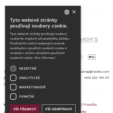
×
Tyto webové stránky
CZECH
používají soubory cookie.
Partner projektu
ENGLISH
Tyto webové stránky používají soubory
cookie ke zlepšení uživatelského zážitku.
Používáním našich webových stránek
souhlasíte s použitím souborů cookie v
souladu s našimi zásadami používání
souborů cookie.
Více informací
NEZBYTNÉ
Tetris Office Building
training@randls.com
ANALYTICKÉ
+420 222 755 311
Budějovická 1550/15a
CZ 140 00, Praha 4
MARKETINGOVÉ
FUNKČNÍ
© 2026 Randls Training |
Mapa stránek
|
RSS
|
Pravidla
VŠE PŘIJMOUT
VŠE ODMÍTNOUT
zpracování osobních údajů
|
Obchodní podmínky