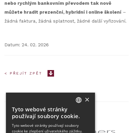
nebo rychlým bankovním převodem tak nově
můžete hradit prezenční, hybridní i online školení
–
žádná faktura, žádná splatnost, žádné další vyřizování.
Datum: 24. 02. 2026
< PŘEJÍT ZPĚT
×
Tyto webové stránky
CZECH
používají soubory cookie.
Partner projektu
ENGLISH
Tyto webové stránky používají soubory
cookie ke zlepšení uživatelského zážitku.