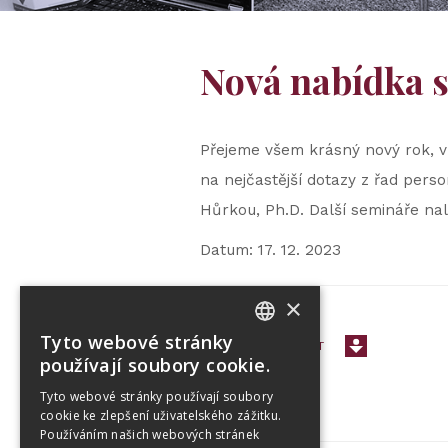
Nová nabídka s
Přejeme všem krásný nový rok, v
na nejčastější dotazy z řad pers
Hůrkou, Ph.D. Další semináře na
Datum: 17. 12. 2023
×
Tyto webové stránky
< PŘEJÍT ZPĚT
CZECH
používají soubory cookie.
ENGLISH
Tyto webové stránky používají soubory
cookie ke zlepšení uživatelského zážitku.
Používáním našich webových stránek