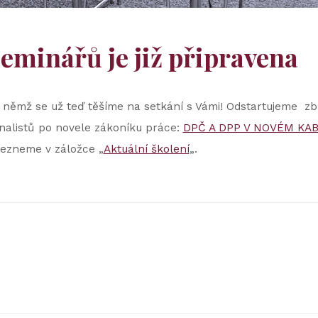
eminářů je již připravena
 němž se už teď těšíme na setkání s Vámi! Odstartujeme z
onalistů po novele zákoníku práce:
DPČ A DPP V NOVÉM KA
lezneme v záložce „
Aktuální školení
„.