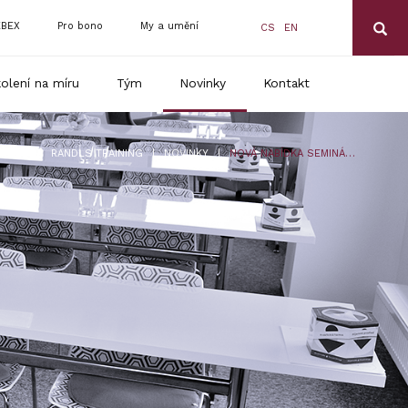
BEX
Pro bono
My a umění
CS
EN
olení na míru
Tým
Novinky
Kontakt
|
|
RANDLS TRAINING
NOVINKY
NOVÁ NABÍDKA SEMINÁŘŮ JE JIŽ PŘIPRAVENA