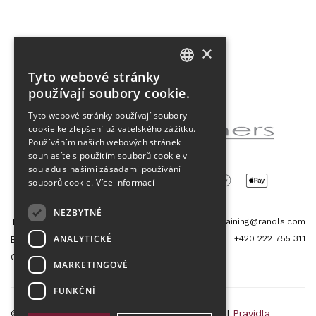
×
Tyto webové stránky
CZECH
používají soubory cookie.
Partner projektu
ENGLISH
Tyto webové stránky používají soubory
cookie ke zlepšení uživatelského zážitku.
Používáním našich webových stránek
souhlasíte s použitím souborů cookie v
souladu s našimi zásadami používání
souborů cookie.
Více informací
NEZBYTNÉ
Tetris Office Building
training@randls.com
ANALYTICKÉ
+420 222 755 311
Budějovická 1550/15a
CZ 140 00, Praha 4
MARKETINGOVÉ
FUNKČNÍ
© 2026 Randls Training |
Mapa stránek
|
RSS
|
Pravidla